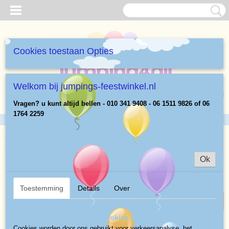
Cookies toestaan Opties
Welkom bij jumpings-feestwinkel.nl
Inloggen
Registreren
UW WINKELWAGEN
Vragen? u kunt altijd bellen - 010 341 9408 - 06 1511 9826 of 06
Geen producten
(0)
1764 2259
Home
>
Ballonnen
>
Ballon rood
Ok
feest product
Toestemming
Details
Over
Op deze website worden cookies gebruikt
Cookies worden door ons gebruikt voor verkeersanalyse, het