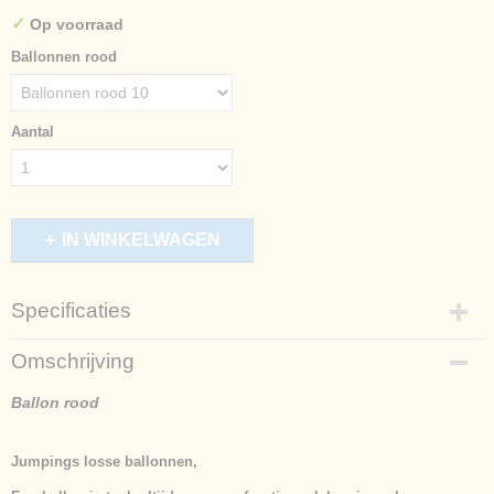
✓
Op voorraad
Ballonnen rood
Aantal
IN WINKELWAGEN
Specificaties
Productcode
Omschrijving
789-81
Afmetingen (l,b,h)
Ballon rood
30 x 0 x 0 cm
Jumpings losse ballonnen,