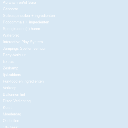
Abraham en/of Sara
Geboorte
Suikerspinsuiker + ingredienten
Popcornmais + ingrediënten
Springkussen(s) huren
Waterpret
Interactive Play System
Jumpings Spellen verhuur
Party-Verhuur
Extra's
Zeskamp
Ijskrabbers
Fun-food en ingrediënten
Verkoop
Ballonnen lint
Disco Verlichting
Kerst
Moederdag
Oliebollen
18+ feest