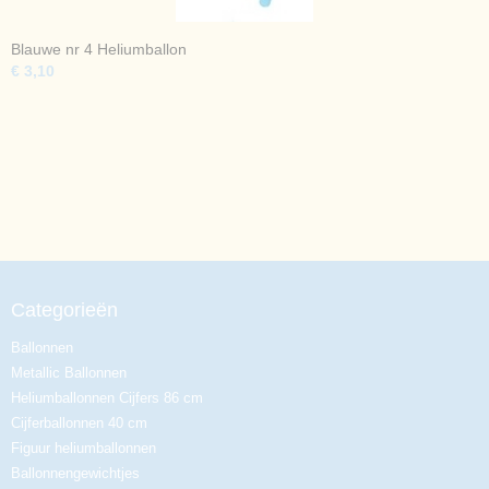
Blauwe nr 4 Heliumballon
€ 3,10
Categorieën
Ballonnen
Metallic Ballonnen
Heliumballonnen Cijfers 86 cm
Cijferballonnen 40 cm
Figuur heliumballonnen
Ballonnengewichtjes