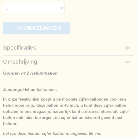
IN WINKELWAGEN
Specificaties
Productcode
Omschrijving
415-757
Afmetingen (l,b,h)
Gouden nr 2 Heliumballon
86 x 0 x 0 cm
Jumpings-Heliumballonnen,
In onze feestwinkel koopt u de mooiste cijfer-ballonnen voor een
hele mooie prijs, deze ballon is 40 inch, u kunt deze cijfer-ballon
ophalen in ons magazijn, natuurlijk kunt u deze schitterende cijfer-
ballon ook laten bezorgen, de cijfer-ballon is/wordt gevuld met
helium.
Let op, deze helium cijfer-ballon is ongeveer 86 cm.