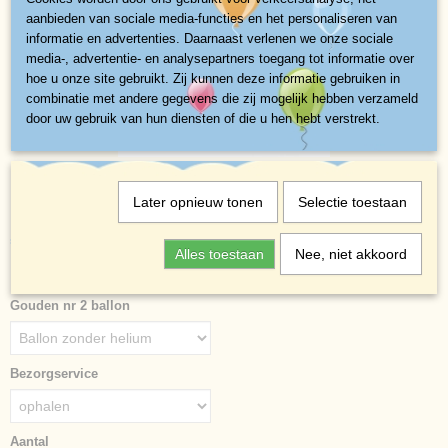
aanbieden van sociale media-functies en het personaliseren van
informatie en advertenties. Daarnaast verlenen we onze sociale
media-, advertentie- en analysepartners toegang tot informatie over
hoe u onze site gebruikt. Zij kunnen deze informatie gebruiken in
combinatie met andere gegevens die zij mogelijk hebben verzameld
door uw gebruik van hun diensten of die u hen hebt verstrekt.
Gouden nr 2 Heliumballon
Later opnieuw tonen
Selectie toestaan
€ 3,10
(exclusief btw 21%)
Alles toestaan
Nee, niet akkoord
✓
Op voorraad
- Levertijd direct
Gouden nr 2 ballon
Bezorgservice
Aantal