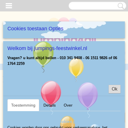
Cookies toestaan Opties
Welkom bij jumpings-feestwinkel.nl
Inloggen
Registreren
UW WINKELWAGEN
Vragen? u kunt altijd bellen - 010 341 9408 - 06 1511 9826 of 06
Geen producten
(0)
1764 2259
Home
>
Heliumballonnen Cijfers 86 cm
>
Gouden nr 2
Heliumballon
Ok
vol of leeg
Toestemming
Details
Over
Op deze website worden cookies gebruikt
Cookies worden door ons gebruikt voor verkeersanalyse, het