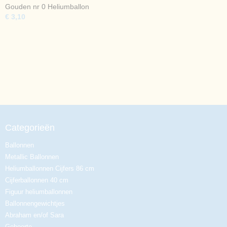
Gouden nr 0 Heliumballon
€ 3,10
Categorieën
Ballonnen
Metallic Ballonnen
Heliumballonnen Cijfers 86 cm
Cijferballonnen 40 cm
Figuur heliumballonnen
Ballonnengewichtjes
Abraham en/of Sara
Geboorte