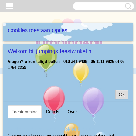
Cookies toestaan Opties
Welkom bij jumpings-feestwinkel.nl
Inloggen
Registreren
UW WINKELWAGEN
Vragen? u kunt altijd bellen - 010 341 9408 - 06 1511 9826 of 06
Geen producten
(0)
1764 2259
Home
>
Heliumballonnen Cijfers 86 cm
>
Paarse nr 4 Heliumballon
Ok
vol of leeg
Toestemming
Details
Over
Op deze website worden cookies gebruikt
Cookies worden door ons gebruikt voor verkeersanalyse, het