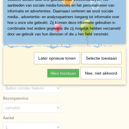
aanbieden van sociale media-functies en het personaliseren van
informatie en advertenties. Daarnaast verlenen we onze sociale
media-, advertentie- en analysepartners toegang tot informatie over
hoe u onze site gebruikt. Zij kunnen deze informatie gebruiken in
combinatie met andere gegevens die zij mogelijk hebben verzameld
door uw gebruik van hun diensten of die u hen hebt verstrekt.
Paarse nr 4 Heliumballon
Later opnieuw tonen
Selectie toestaan
€ 3,10
(exclusief btw 21%)
✓
Op voorraad
- Levertijd direct
Alles toestaan
Nee, niet akkoord
Paarse nr 4 Heliumballon
Bezorgservice
Aantal