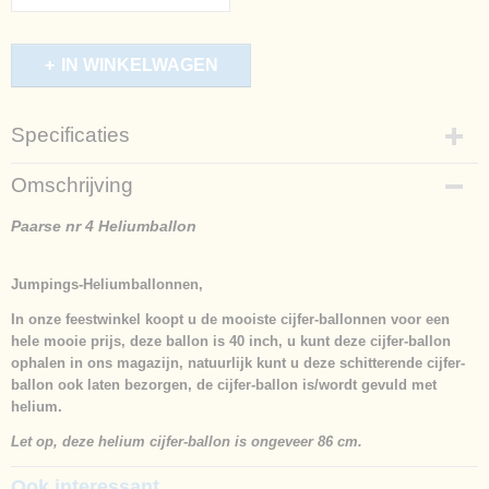
IN WINKELWAGEN
Specificaties
Productcode
Omschrijving
535-1141
Afmetingen (l,b,h)
Paarse nr 4 Heliumballon
86 x 0 x 0 cm
Jumpings-Heliumballonnen,
In onze feestwinkel koopt u de mooiste cijfer-ballonnen voor een
hele mooie prijs, deze ballon is 40 inch, u kunt deze cijfer-ballon
ophalen in ons magazijn, natuurlijk kunt u deze schitterende cijfer-
ballon ook laten bezorgen, de cijfer-ballon is/wordt gevuld met
helium.
Let op, deze helium cijfer-ballon is ongeveer 86 cm.
Ook interessant