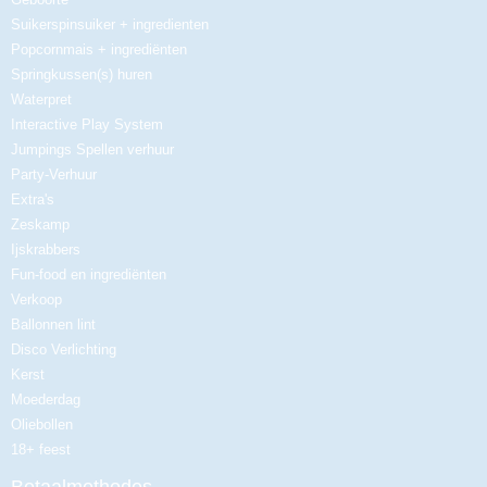
Suikerspinsuiker + ingredienten
Popcornmais + ingrediënten
Springkussen(s) huren
Waterpret
Interactive Play System
Jumpings Spellen verhuur
Party-Verhuur
Extra's
Zeskamp
Ijskrabbers
Fun-food en ingrediënten
Verkoop
Ballonnen lint
Disco Verlichting
Kerst
Moederdag
Oliebollen
18+ feest