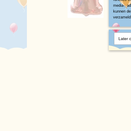
media-, ad
kunnen dez
verzameld 
Later 