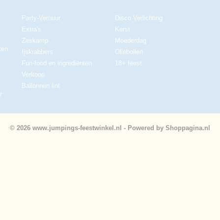
Party-Verhuur
Disco Verlichting
Extra's
Kerst
Zeskamp
Moederdag
ten
Ijskrabbers
Oliebollen
Fun-food en ingrediënten
18+ feest
Verkoop
Ballonnen lint
r
© 2026 www.jumpings-feestwinkel.nl - Powered by Shoppagina.nl