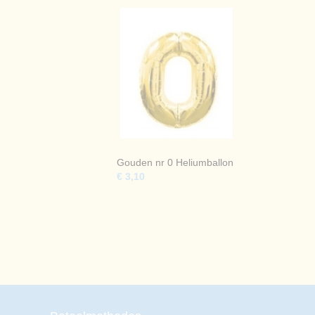
Gouden nr 0 Heliumballon
€ 3,10