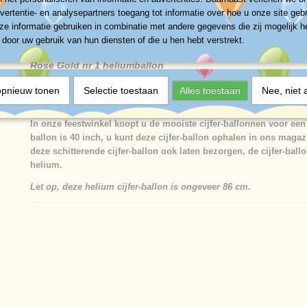
Specificaties
vertentie- en analysepartners toegang tot informatie over hoe u onze site gebru
e informatie gebruiken in combinatie met andere gegevens die zij mogelijk 
Productcode
581-1249
Omschrijving
door uw gebruik van hun diensten of die u hen hebt verstrekt.
Afmetingen (l,b,h)
86 x 0 x 0 cm
Rosé Gold nr 1 heliumballon
opnieuw tonen
Selectie toestaan
Alles toestaan
Nee, niet 
Jumpings-Heliumballonnen,
In onze feestwinkel koopt u de mooiste cijfer-ballonnen voor een
ballon is 40 inch, u kunt deze cijfer-ballon ophalen in ons magazi
deze schitterende cijfer-ballon ook laten bezorgen, de cijfer-ball
helium.
Let op, deze helium cijfer-ballon is ongeveer 86 cm.