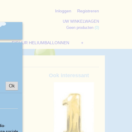
Inloggen
Registreren
UW WINKELWAGEN
Geen producten
(0)
FIGUUR HELIUMBALLONNEN
+
on
Ook interessant
Ok
ia-
nze sociale