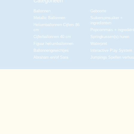
Categorieën
Ballonnen
Geboorte
Metallic Ballonnen
Suikerspinsuiker +
ingredienten
Heliumballonnen Cijfers 86
cm
Popcornmais + ingrediën
Cijferballonnen 40 cm
Springkussen(s) huren
Figuur heliumballonnen
Waterpret
Ballonnengewichtjes
Interactive Play System
Abraham en/of Sara
Jumpings Spellen verhuu