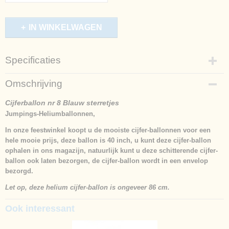
IN WINKELWAGEN
Specificaties
Productcode
Omschrijving
762-1555
Afmetingen (l,b,h)
Cijferballon nr 8 Blauw sterretjes
86 x 0 x 0 cm
Jumpings-Heliumballonnen,
In onze feestwinkel koopt u de mooiste cijfer-ballonnen voor een
hele mooie prijs, deze ballon is 40 inch, u kunt deze cijfer-ballon
ophalen in ons magazijn, natuurlijk kunt u deze schitterende cijfer-
ballon ook laten bezorgen, de cijfer-ballon wordt in een envelop
bezorgd.
Let op, deze helium cijfer-ballon is ongeveer 86 cm.
Ook interessant