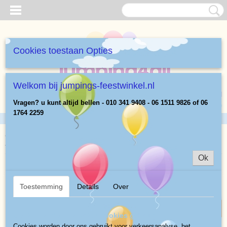
Cookies toestaan Opties
Welkom bij jumpings-feestwinkel.nl
Inloggen
Registreren
UW WINKELWAGEN
Vragen? u kunt altijd bellen - 010 341 9408 - 06 1511 9826 of 06
Geen producten
(0)
1764 2259
Home
>
Heliumballonnen Cijfers 86 cm
>
Cijferballon nr 8 Blauw
sterretjes
Ok
vol of leeg
Toestemming
Details
Over
Op deze website worden cookies gebruikt
Cookies worden door ons gebruikt voor verkeersanalyse, het