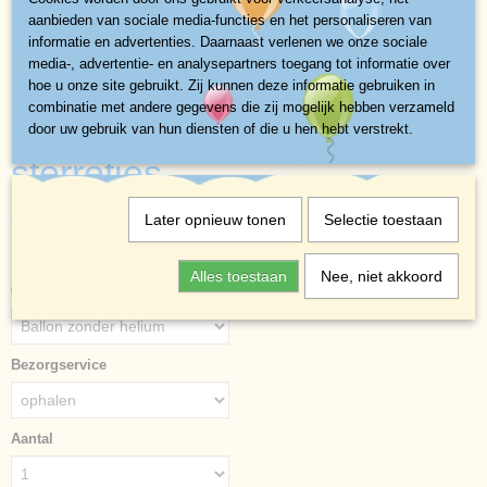
aanbieden van sociale media-functies en het personaliseren van
informatie en advertenties. Daarnaast verlenen we onze sociale
media-, advertentie- en analysepartners toegang tot informatie over
hoe u onze site gebruikt. Zij kunnen deze informatie gebruiken in
combinatie met andere gegevens die zij mogelijk hebben verzameld
Cijferballon nr 8 Blauw
door uw gebruik van hun diensten of die u hen hebt verstrekt.
sterretjes
€ 3,10
Later opnieuw tonen
Selectie toestaan
(exclusief btw 21%)
✓
Op voorraad
- Levertijd direct
Alles toestaan
Nee, niet akkoord
Cijferballon nr 8 Blauw sterretjes
Bezorgservice
Aantal