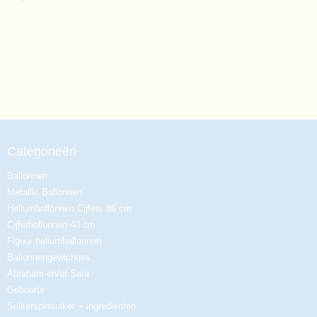
Categorieën
Ballonnen
Metallic Ballonnen
Heliumballonnen Cijfers 86 cm
Cijferballonnen 40 cm
Figuur heliumballonnen
Ballonnengewichtjes
Abraham en/of Sara
Geboorte
Suikerspinsuiker + ingredienten