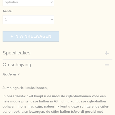
Aantal
IN WINKELWAGEN
Specificaties
Productcode
Omschrijving
837-1677
Afmetingen (l,b,h)
Rode nr 7
86 x 0 x 0 cm
Jumpings-Heliumballonnen,
In onze feestwinkel koopt u de mooiste cijfer-ballonnen voor een
hele mooie prijs, deze ballon is 40 inch, u kunt deze cijfer-ballon
ophalen in ons magazijn, natuurlijk kunt u deze schitterende cijfer-
ballon ook laten bezorgen, de cijfer-ballon is/wordt gevuld met