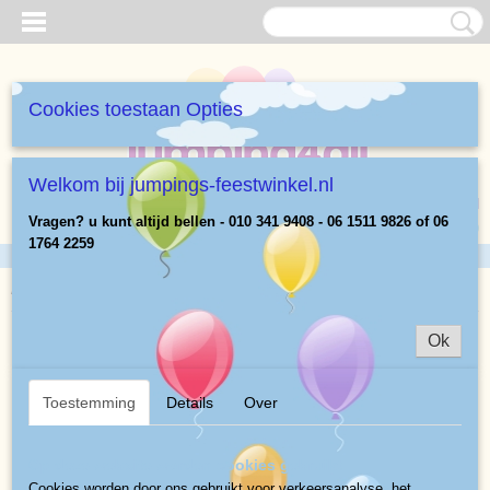
Cookies toestaan Opties
Welkom bij jumpings-feestwinkel.nl
Inloggen
Registreren
UW WINKELWAGEN
Vragen? u kunt altijd bellen - 010 341 9408 - 06 1511 9826 of 06
Geen producten
(0)
1764 2259
Home
>
Heliumballonnen Cijfers 86 cm
>
Rode nr 7
Ok
Toestemming
Details
Over
Op deze website worden cookies gebruikt
Cookies worden door ons gebruikt voor verkeersanalyse, het