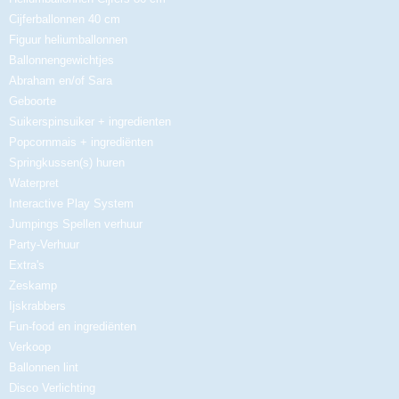
Cijferballonnen 40 cm
Figuur heliumballonnen
Ballonnengewichtjes
Abraham en/of Sara
Geboorte
Suikerspinsuiker + ingredienten
Popcornmais + ingrediënten
Springkussen(s) huren
Waterpret
Interactive Play System
Jumpings Spellen verhuur
Party-Verhuur
Extra's
Zeskamp
Ijskrabbers
Fun-food en ingrediënten
Verkoop
Ballonnen lint
Disco Verlichting