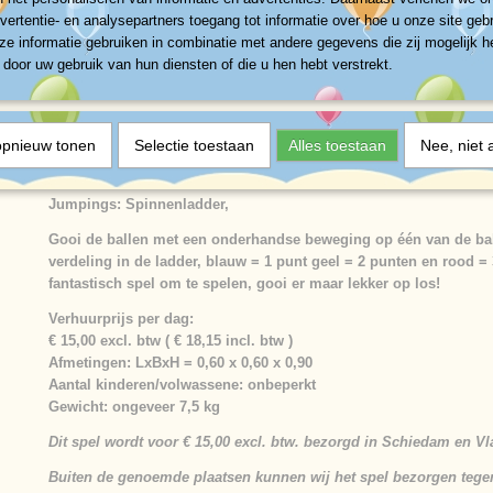
IN WINKELWAGEN
vertentie- en analysepartners toegang tot informatie over hoe u onze site gebru
e informatie gebruiken in combinatie met andere gegevens die zij mogelijk 
door uw gebruik van hun diensten of die u hen hebt verstrekt.
Specificaties
Productcode
384-3048
Omschrijving
opnieuw tonen
Selectie toestaan
Alles toestaan
Nee, niet 
Netto gewicht
7,50 Kg
Afmetingen (l,b,h)
0,60 x 0,60 x 0,90 cm
ladder
Jumpings: Spinnenladder,
Gooi de ballen met een onderhandse beweging op één van de bal
verdeling in de ladder, blauw = 1 punt geel = 2 punten en rood = 
fantastisch spel om te spelen, gooi er maar lekker op los!
V
erhuurprijs per dag:
€ 15,00 excl. btw ( € 18,15 incl. btw )
Afmetingen: LxBxH =
0,60 x 0,60 x 0,90
Aantal kinderen/volwassene:
onbeperkt
Gewicht:
ongeveer 7,5 kg
Dit spel wordt voor € 15,00 excl. btw. bezorgd in Schiedam en Vl
Buiten de genoemde plaatsen kunnen wij het spel bezorgen tegen