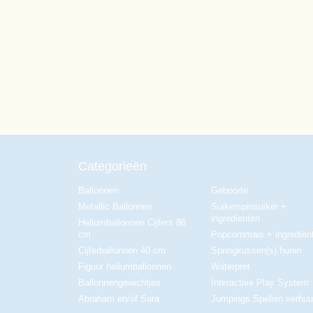
Categorieën
Ballonnen
Geboorte
Metallic Ballonnen
Suikerspinsuiker +
ingredienten
Heliumballonnen Cijfers 86
cm
Popcornmais + ingrediën
Cijferballonnen 40 cm
Springkussen(s) huren
Figuur heliumballonnen
Waterpret
Ballonnengewichtjes
Interactive Play System
Abraham en/of Sara
Jumpings Spellen verhuu