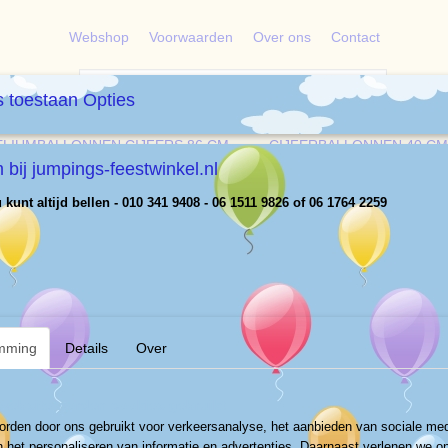
Webshop
Voorwaarden
Over ons
Contact
 toestaan Opties
ELIUMBALLONNEN CIJFERS 86 CM
CIJFERBALLONNEN 40 CM
bij jumpings-feestwinkel.nl
kunt altijd bellen - 010 341 9408 - 06 1511 9826 of 06 1764 2259
Ladder
€ 15,00
(exclusief btw 21%)
✓
Op voorraad
mming
Details
Over
Vervoer
Aantal
website worden cookies gebruikt
rden door ons gebruikt voor verkeersanalyse, het aanbieden van sociale med
n het personaliseren van informatie en advertenties. Daarnaast verlenen we o