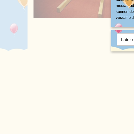
media-, ad
kunnen dez
verzameld 
Later 