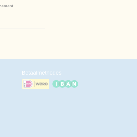
enement
Betaalmethodes