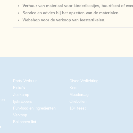
Verhuur van materiaal voor kinderfeestjes, buurtfeest of ev
Service en advies bij het opzetten van de materialen
Webshop voor de verkoop van feestartikelen.
Party-Verhuur
Disco Verlichting
Extra's
Kerst
Zeskamp
Moederdag
ten
Ijskrabbers
Oliebollen
Fun-food en ingrediënten
18+ feest
Verkoop
Ballonnen lint
r