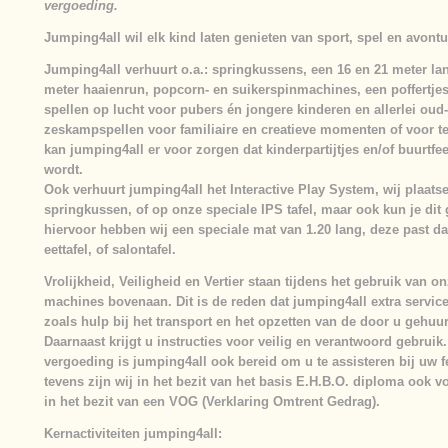
vergoeding.
Jumping4all wil elk kind laten genieten van sport, spel en avontu
Jumping4all verhuurt o.a.: springkussens, een 16 en 21 meter l
meter haaienrun, popcorn- en suikerspinmachines, een poffertjes
spellen op lucht voor pubers én jongere kinderen en allerlei oud
zeskampspellen voor familiaire en creatieve momenten of voor t
kan jumping4all er voor zorgen dat kinderpartijtjes en/of buurtfee
wordt.
Ook verhuurt jumping4all het Interactive Play System, wij plaatse
springkussen, of op onze speciale IPS tafel, maar ook kun je dit 
hiervoor hebben wij een speciale mat van 1.20 lang, deze past d
eettafel, of salontafel.
Vrolijkheid, Veiligheid en Vertier
staan tijdens het gebruik van on
machines bovenaan. Dit is de reden dat jumping4all extra servic
zoals hulp bij het transport en het opzetten van de door u gehuu
Daarnaast krijgt u instructies voor veilig en verantwoord gebruik
vergoeding is jumping4all ook bereid om u te assisteren bij uw f
tevens zijn wij in het bezit van het basis E.H.B.O. diploma ook vo
in het bezit van een VOG (Verklaring Omtrent Gedrag).
Kernactiviteiten jumping4all: