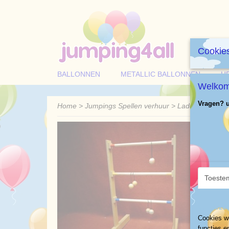
Cookies
BALLONNEN
METALLIC BALLONNEN
H
Welkom 
Vragen? u 
Home
>
Jumpings Spellen verhuur
>
Ladder
Toeste
Op deze 
Cookies wo
functies e