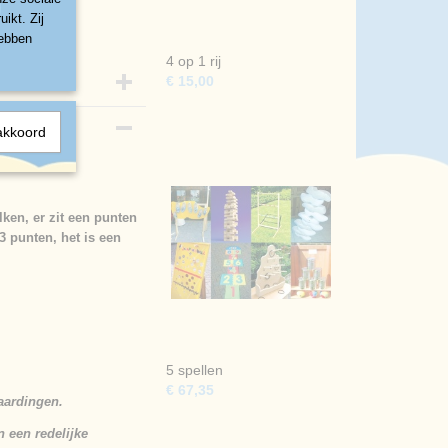
ikt. Zij
hebben
4 op 1 rij
€ 15,00
akkoord
ken, er zit een punten
3 punten, het is een
5 spellen
€ 67,35
aardingen.
 een redelijke