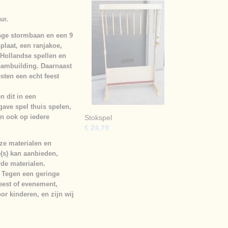
ur.
ange stormbaan en een 9
plaat, een ranjakoe,
-Hollandse spellen en
eambuilding. Daarnaast
sten een echt feest
n dit in een
gave spel thuis spelen,
an ook op iedere
Stokspel
€ 24,79
ze materialen en
e(s) kan aanbieden,
rde materialen.
. Tegen een geringe
eest of evenement,
or kinderen, en zijn wij