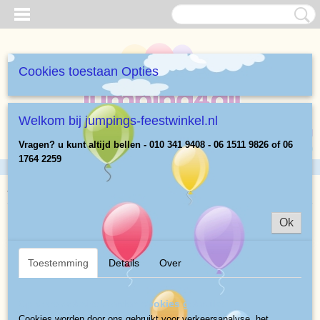
Cookies toestaan Opties
Welkom bij jumpings-feestwinkel.nl
Inloggen
Registreren
UW WINKELWAGEN
Vragen? u kunt altijd bellen - 010 341 9408 - 06 1511 9826 of 06
Geen producten
(0)
1764 2259
Home
>
Jumpings Spellen verhuur
>
Rolsjoelen
Ok
Toestemming
Details
Over
Op deze website worden cookies gebruikt
Cookies worden door ons gebruikt voor verkeersanalyse, het