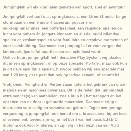
Jumping4all wil elk kind laten genieten van sport, spel en avontuur.
Jumping4all verhuurt o.a.: springkussens, een 16 en 21 meter lange
stormbaan en een 9 meter haaienrun, popcorn- en
suikerspinmachines, een poffertjesplaat, een ranjakoe, spellen op
lucht voor pubers én jongere kinderen en allerlei oud-Hollandse
spellen en zeskampspellen voor familiaire en creatieve momenten of
voor teambuilding. Daarnaast kan jumping4all er voor zorgen dat
kinderpartijtjes en/of buurtfeesten een echt feest wordt.
Ook verhuurt jumping4all het Interactive Play System, wij plaatsen
dit in een springkussen, of op onze speciale IPS tafel, maar ook kun
je dit gave spel thuis spelen, hiervoor hebben wij een speciale mat
van 1.20 lang, deze past dan ook op iedere eettafel, of salontafel.
Vrolijkheid, Veiligheid en Vertier
staan tijdens het gebruik van onze
materialen en machines bovenaan. Dit is de reden dat jumping4all
extra service(s) kan aanbieden, zoals hulp bij het transport en het
opzetten van de door u gehuurde materialen. Daarnaast krijgt u
instructies voor veilig en verantwoord gebruik. Tegen een geringe
vergoeding is jumping4all ook bereid om u te assisteren bij uw feest
of evenement, tevens zijn wij in het bezit van het basis E.H.B.O.
diploma ook voor kinderen, en zijn wij in het bezit van een VOG