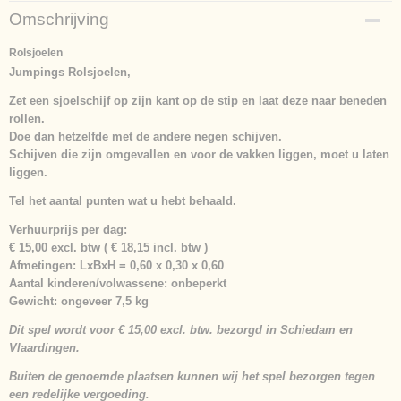
Productcode
Omschrijving
865-3721
Netto gewicht
Rolsjoelen
7,50 Kg
Jumpings Rolsjoelen,
Afmetingen (l,b,h)
Zet een sjoelschijf op zijn kant op de stip en laat deze naar beneden
125 x 60 x 30 cm
rollen.
Doe dan hetzelfde met de andere negen schijven.
Schijven die zijn omgevallen en voor de vakken liggen, moet u laten
liggen.
Tel het aantal punten wat u hebt behaald.
Verhuurprijs per dag:
€ 15,00 excl. btw ( € 18,15 incl. btw )
Afmetingen: LxBxH = 0,60 x 0,30 x 0,60
Aantal kinderen/volwassene: onbeperkt
Gewicht: ongeveer 7,5 kg
Dit spel wordt voor € 15,00 excl. btw. bezorgd in Schiedam en
Vlaardingen.
Buiten de genoemde plaatsen kunnen wij het spel bezorgen tegen
een redelijke vergoeding.