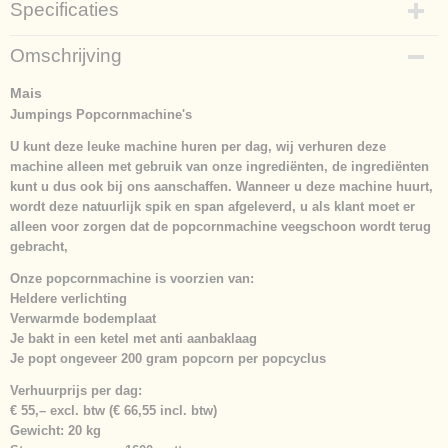
Specificaties
Productcode
Omschrijving
174-3633
Netto gewicht
Mais
25,00 Kg
Jumpings Popcornmachine's
U kunt deze leuke machine huren per dag, wij verhuren deze
machine alleen met gebruik van onze ingrediënten, de ingrediënten
kunt u dus ook bij ons aanschaffen. Wanneer u deze machine huurt,
wordt deze natuurlijk spik en span afgeleverd, u als klant moet er
alleen voor zorgen dat de popcornmachine veegschoon wordt terug
gebracht,
Onze popcornmachine is voorzien van:
Heldere verlichting
Verwarmde bodemplaat
Je bakt in een ketel met anti aanbaklaag
Je popt ongeveer 200 gram popcorn per popcyclus
Verhuurprijs per dag:
€ 55,– excl. btw (€ 66,55 incl. btw)
Gewicht:
20 kg