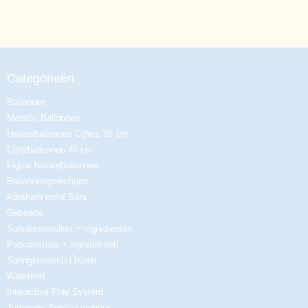
Categorieën
Ballonnen
Metallic Ballonnen
Heliumballonnen Cijfers 86 cm
Cijferballonnen 40 cm
Figuur heliumballonnen
Ballonnengewichtjes
Abraham en/of Sara
Geboorte
Suikerspinsuiker + ingredienten
Popcornmais + ingrediënten
Springkussen(s) huren
Waterpret
Interactive Play System
Jumpings Spellen verhuur