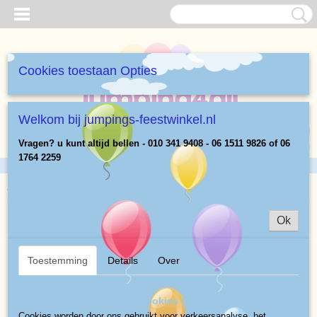
Cookies toestaan Opties
Welkom bij jumpings-feestwinkel.nl
Inloggen
Registreren
UW WINKELWAGEN
Vragen? u kunt altijd bellen - 010 341 9408 - 06 1511 9826 of 06
Geen producten
(0)
1764 2259
Home
>
Popcornmais + ingrediënten
>
Mais
Ok
Toestemming
Details
Over
Op deze website worden cookies gebruikt
Cookies worden door ons gebruikt voor verkeersanalyse, het