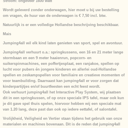
Stroom:
ongeveer 1600 watt
Wordt geleverd zonder onderwagen, hier moet u bij uw bestelling
om vragen, de huur van de onderwagen is € 7,50 incl. btw.
Natuurlijk is er een volledige Hollandse beschrijving beschikbaar.
Mais
Jumping4all wil elk kind laten genieten van sport, spel en avontuur.
Jumping4all verhuurt o.a.: springkussens, een 16 en 21 meter lange
stormbaan en een 9 meter haaienrun, popcorn- en
suikerspinmachines, een poffertjesplaat, een ranjakoe, spellen op
lucht voor pubers én jongere kinderen en allerlei oud-Hollandse
spellen en zeskampspellen voor familiaire en creatieve momenten of
voor teambuilding. Daarnaast kan jumping4all er voor zorgen dat
kinderpartijtjes en/of buurtfeesten een echt feest wordt.
Ook verhuurt jumping4all het Interactive Play System, wij plaatsen
dit in een springkussen, of op onze speciale IPS tafel, maar ook kun
je dit gave spel thuis spelen, hiervoor hebben wij een speciale mat
van 1.20 lang, deze past dan ook op iedere eettafel, of salontafel.
Vrolijkheid, Veiligheid en Vertier
staan tijdens het gebruik van onze
materialen en machines bovenaan. Dit is de reden dat jumping4all